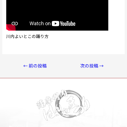
川内よいとこの踊り方
投
←
前の投稿
次の投稿
→
稿
ナ
ビ
ゲ
ー
シ
ョ
ン