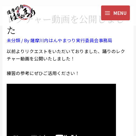
内
容
MENU
レクチャー動画を公開しまし
MAIN
を
ス
た
MENU
キ
ッ
未分類
/ By
薩摩川内はんやまつり実行委員会事務局
プ
以前よりリクエストをいただいておりました、踊りのレク
チャー動画を公開いたしました！
練習の参考にぜひご活用ください！