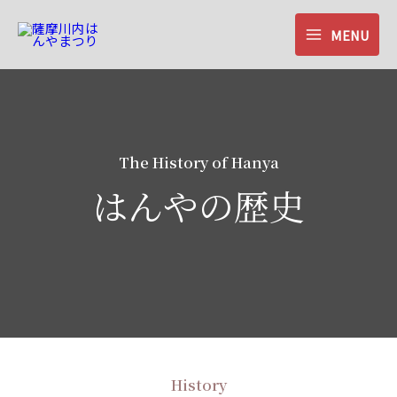
内
容
MENU
MAIN
を
ス
MENU
キ
ッ
プ
The History of Hanya
はんやの歴史
History