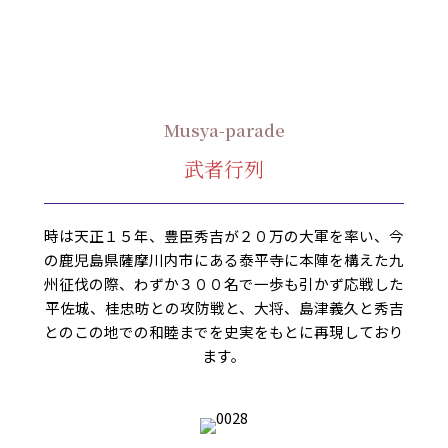
Musya-parade
武者行列
時は天正１５年、豊臣秀吉が２０万の大軍を率い、今
の鹿児島県薩摩川内市にある泰平寺に本陣を構えた九
州征伐の際、わずか３００名で一歩も引かず応戦した
平佐城、桂忠昉との攻防戦と、大将、島津義久と秀吉
とのこの地での和睦までを史実をもとに再現しており
ます。